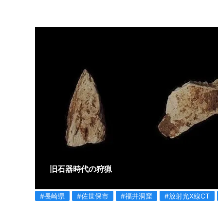
旧石器時代の狩猟
#長崎県
#佐世保市
#福井洞窟
#放射光X線CT