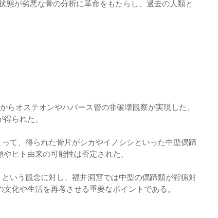
存状態が劣悪な骨の分析に革命をもたらし、過去の人類と
焼骨からオステオンやハバース管の非破壊観察が実現した。
が得られた。
によって、得られた骨片がシカやイノシシといった中型偶蹄
類やヒト由来の可能性は否定された。
猟」という観念に対し、福井洞窟では中型の偶蹄類が狩猟対
の文化や生活を再考させる重要なポイントである。