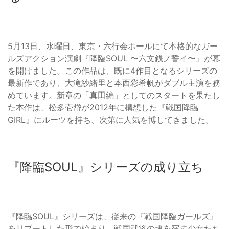
5月13日、水曜日、東京・六行会ホールにて本格的なガー
ルズアクション演劇『降臨SOUL 〜六文銭ノ誓イ〜』が幕
を開けました。この作品は、既に4作目となるシリーズの
最新作であり、大滝紗緒里と本西彩希帆がダブル主演を務
めています。新章の「真田編」としてのスタートを果たし
た本作は、松多壱岱が2012年に構想した『戦国降臨
GIRL』にルーツを持ち、次第に人気を博してきました。
『降臨SOUL』シリーズの成り立ち
『降臨SOUL』シリーズは、従来の『戦国降臨ガールズ』
をリブートした形で始まり、戦国武将の魂を宿す少女たち