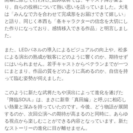
り、自らの役柄について熱い思いを語っていました。大滝
は「みんなで力を合わせて完成形をお届けできて嬉しい」
と語り、同じく本西も「各キャラクターの信念を大切にし
た作りになっており、感情移入できる作品」と明言しまし
た。
また、LEDパネルの導入によるビジュアルの向上や、松多
による演出の熟成が観客にどのように響くのか、期待せず
にはいられません。若手キャストからベテランまでが一つ
にまとまり、作品の質をどのように高めるのか、自信を持
って臨む姿勢が伺えました。
このように新たな武将たちや演出によって進化を遂げた
『降臨SOUL』は、まさに新章「真田編」と呼ぶに相応し
い熱量と深みを持っていたのです。今後、どう物語が展開
するのか、次回公演への期待が高まるのと同時に、あらゆ
る視点から楽しむことができる内容となっています。新た
なストーリーの進化に目が離せません。