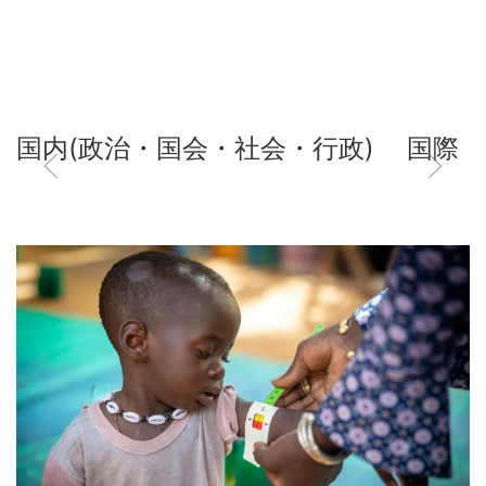
国内(政治・国会・社会・行政)
国際