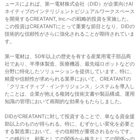
ュースによれば、第一電材株式会社（DID）が企業向けAI
ネイティブのインテリジェントビジュアルワークスペース
を開発するCREATANT, Inc.への戦略的投資を実施した。
この投資はCREATANTにとって重要な節目となり、DIDの
技術的な信頼性がさらに強化されることが期待されていま
す。
第一電材は、50年以上の歴史を有する産業用電子部品商
社であり、半導体製造、医療機器、最先端ロボットなどの
分野に特化したソリューションを提供しています。特に、
精度や信頼性が求められる業界において、CREATANTの
「クリエイティブ・インテリジェンス」システムを導入し
たことは、企業が抱える複雑な技術文書や製品構成、運用
知識の管理において画期的な効果をもたらしました。
DIDがCREATANTに対して投資することで、単なる資金援
助以上のものが得られる。特に、むずかしい変化を必要と
する製造業において、その信頼性が重視されるからです。
この移行は、顧客としての関係から株主としての関係への