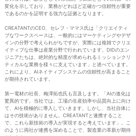
変化を示しており、業務がどれほど正確かつ信頼性が重要
であるのかを証明する強力な証拠となります。
CREATANTのCEO、セレフ・ママス氏は「クリエイティ
ブなワークスペースは、一般的にはマーケティングやデザ
インの分野で考えられがちですが、実際には複雑でクリエ
イティブな仕事は産業分野で行われています。DIDのエン
ジニアたちは、絶対的な精度が求められるミッションクリ
ティカルな業務を様々に支えています」と述べています。
これにより、AIネイティブシステムの信頼性が高まること
が期待されています。
第一電材の社長、梅澤拓也氏も言及します。「AIの進化は
驚異的です。当社では、工場の生産効率や品質向上に向け
て、AIを積極的に導入していきます。しかし、当社自体に
はその技術がありません。CREATANTと連携すること
で、これら新技術の導入が実現すると考えています」。こ
のように両社が連携を深めることで、製造業の革新が期待