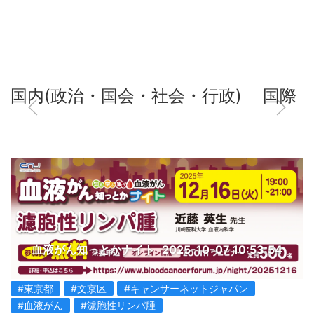
国内(政治・国会・社会・行政)
国際
血液がん知っとかナイト
2025-10-07 10:53:54
#東京都
#文京区
#キャンサーネットジャパン
#血液がん
#濾胞性リンパ腫