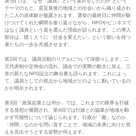
第1回では、"なぜ『議員』という選択をしたのか"という
テーマのもと、震災直後の地域との出会いから織り成され
た二人の原体験が披露されます。選挙の最終日に仲間が駆
けつけてくれた瞬間を振り返りながら、NPOやビジネスで
はなく議員という道を選んだ理由が語られます。この導入
部分は、聴く人々に「社会を変えたい」という願いを持つ
者たちの一歩を共感させます。
第2回では、議員活動のリアルについて深掘りします。二
元代表制や定例会の流れ、議会での実際の動きに加え、三
井の新たなNPO設立の舞台裏も語られます。これによっ
て、議員としての視点から地域がどのように動いているの
かが明示されます。
第3回「政策起業とは何か」では、これまでの限界を打破
する発想が展開され、第4回では行政との協業が地域を動
かす可能性について論じられます。行政が「敵」なのか、
「仲間」なのかを問い直すことで、地域の未来に向けた答
えを見出そうとする姿勢が伺えます。