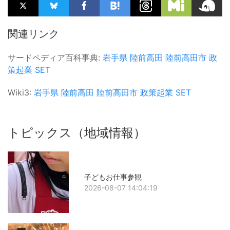
関連リンク
サードペディア百科事典:
岩手県
陸前高田
陸前高田市
政
策起業
SET
Wiki3:
岩手県
陸前高田
陸前高田市
政策起業
SET
トピックス（地域情報）
子どもお仕事参観
2026-08-07 14:04:19