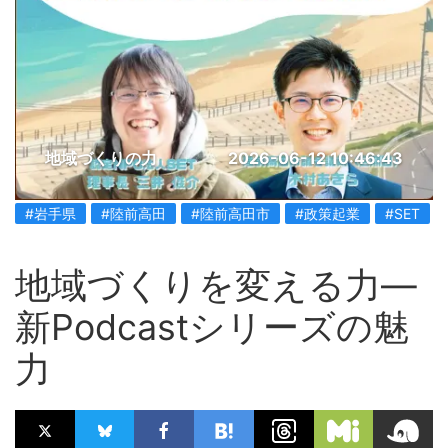
地域づくりの力
2026-06-12 10:46:43
#岩手県
#陸前高田
#陸前高田市
#政策起業
#SET
地域づくりを変える力―
新Podcastシリーズの魅
力