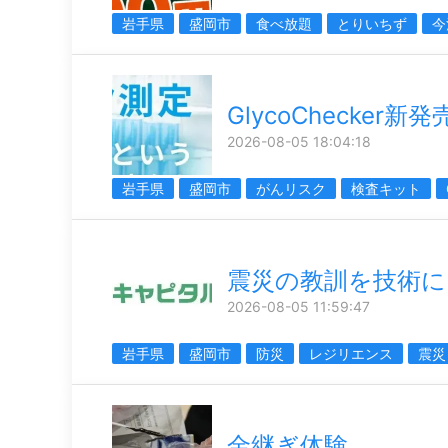
岩手県
盛岡市
食べ放題
とりいちず
今
GlycoChecker新発
2026-08-05 18:04:18
岩手県
盛岡市
がんリスク
検査キット
震災の教訓を技術に
2026-08-05 11:59:47
岩手県
盛岡市
防災
レジリエンス
震災
金継ぎ体験