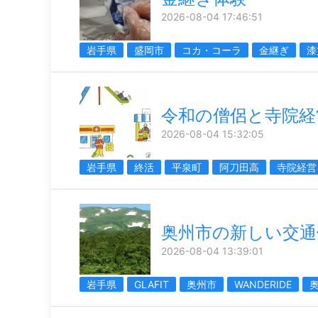
2026-08-04 17:46:51
岩手県
盛岡市
コカ・コーラ
金継ぎ
漆
令和の僧侶と寺院経
2026-08-04 15:32:05
岩手県
終活
平泉町
阿刀田高
寺院経営
奥州市の新しい交通
2026-08-04 13:39:01
岩手県
GLAFIT
奥州市
WANDERIDE