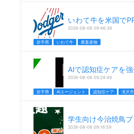
いわて牛を米国でP
2026-08-06 09:46:36
岩手県
いわて牛
農畜産物
AIで認知症ケアを強
2026-08-06 09:24:49
岩手県
AIエージェント
認知症ケア
滝沢市
学生向け今治焼鳥プ
2026-08-06 09:16:59