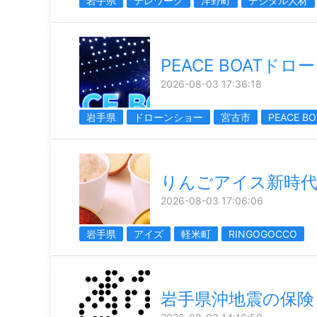
岩手県
テレワーク
洋野町
デジタル人材
PEACE BOATド
2026-08-03 17:36:18
岩手県
ドローンショー
宮古市
PEACE BO
りんごアイス新時
2026-08-03 17:06:06
岩手県
アイズ
軽米町
RINGOGOCCO
岩手県沖地震の保険