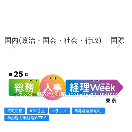
国内(政治・国会・社会・行政)
国際
ラクスの自動応対が出展
2026-06-12 10:40:02
#東京都
#渋谷区
#ラクス
#楽楽自動応対
#総務人事経理WEEK