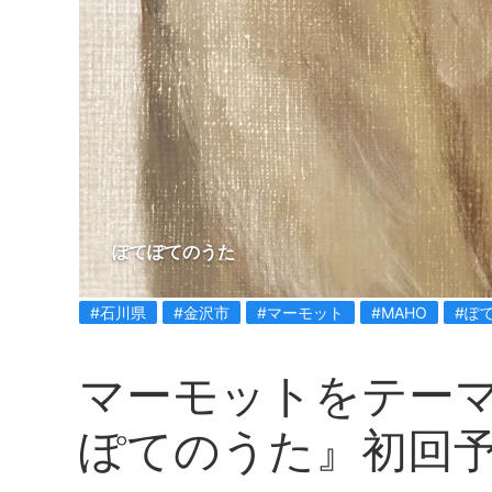
ぽてぽてのうた
#石川県
#金沢市
#マーモット
#MAHO
#ぽ
マーモットをテー
ぽてのうた』初回