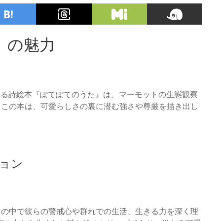
』の魅力
される詩絵本『ぽてぽてのうた』は、マーモットの生態観察
るこの本は、可愛らしさの裏に潜む強さや尊厳を描き出し
ョン
その中で彼らの警戒心や群れでの生活、生きる力を深く理