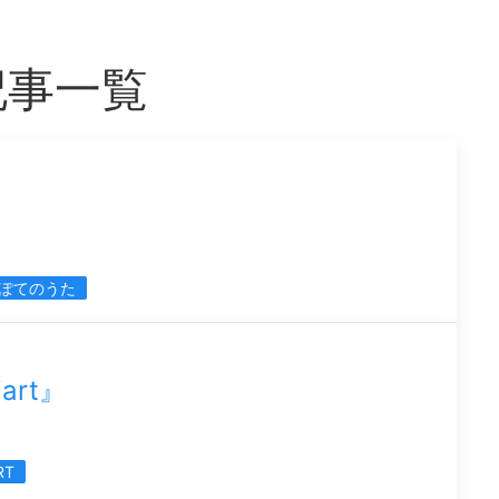
記事一覧
ぽてのうた
art』
RT