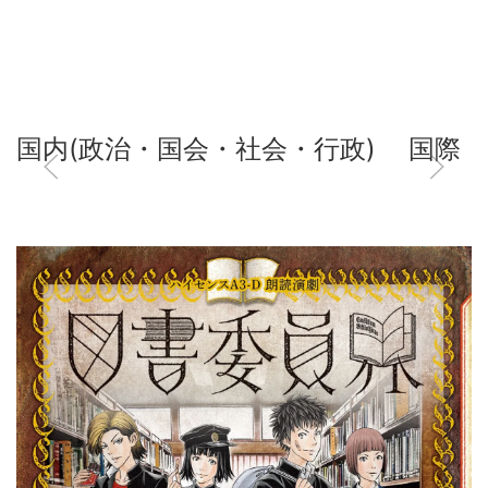
国内(政治・国会・社会・行政)
国際