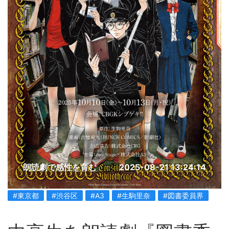
朗読劇で感性を育む
2025-08-21 13:24:14
#東京都
#渋谷区
#A3
#生駒里奈
#図書委員界