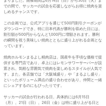
まりました。開催期間は6月14日（日）から30日（火）ま
での間で、サッカーの試合を応援しながらお得に焼肉を楽
しめるチャンスです。
この企画では、公式アプリを通じて500円割引クーポンが
ダウンロードでき、特に日本代表が勝利を収めた日には、
割引額が500円からなんと1,000円に増額されます。勝利
の瞬間を祝う美味しい焼肉とともに盛り上がれる企画とな
っています。
焼肉ホルモンまるよし精肉店は、国産牛を手頃な価格で提
供する専門店であり、卓上にはレモンサワーサーバーが設
置され、気軽な雰囲気で焼肉を楽しめるスタイルが人気で
す。また、各店舗では「大阪城盛り」や「まるよし盛り」
といったボリューム満点の盛り合わせがあり、仲間と一緒
にシェアするのにもぴったりです。
サッカーの試合が行われる日、具体的には6月15日
（月）、21日（日）、26日（金）は特に盛り上がる日と