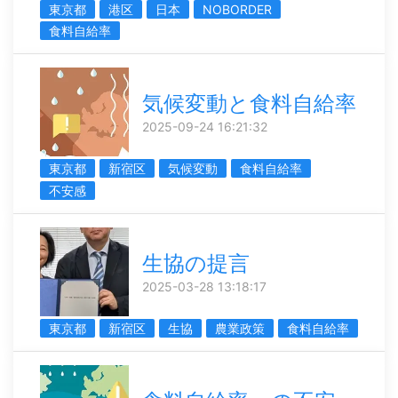
東京都
港区
日本
NOBORDER
食料自給率
気候変動と食料自給率
2025-09-24 16:21:32
東京都
新宿区
気候変動
食料自給率
不安感
生協の提言
2025-03-28 13:18:17
東京都
新宿区
生協
農業政策
食料自給率