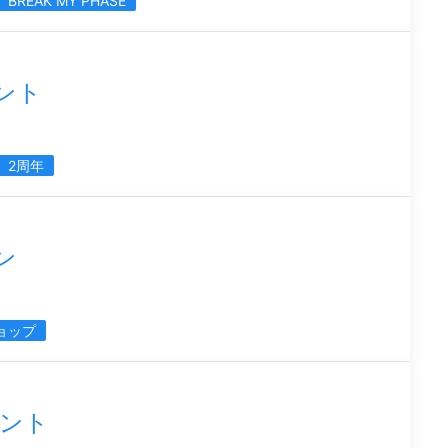
BREAK MY PHASE
ント
2周年
ン
ョップ
ント