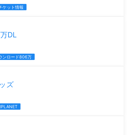
チケット情報
万DL
ウンロード806万
グッズ
RPLANET