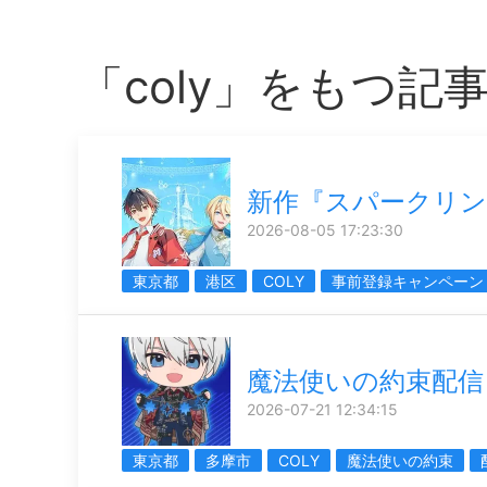
「coly」をもつ記
新作『スパークリン
2026-08-05 17:23:30
東京都
港区
COLY
事前登録キャンペーン
魔法使いの約束配信
2026-07-21 12:34:15
東京都
多摩市
COLY
魔法使いの約束