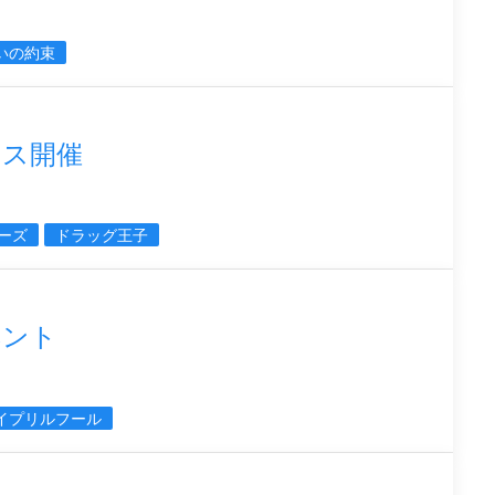
いの約束
ェス開催
ーズ
ドラッグ王子
ベント
イプリルフール