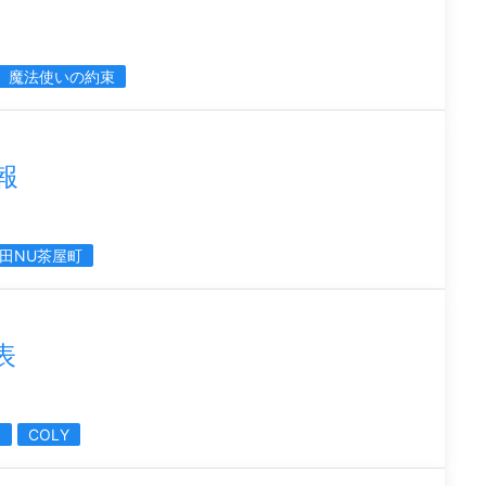
魔法使いの約束
情報
田NU茶屋町
表
ス
COLY