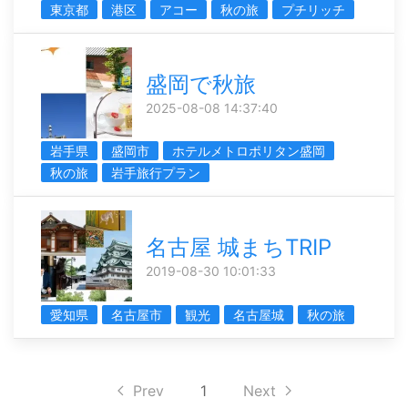
東京都
港区
アコー
秋の旅
プチリッチ
盛岡で秋旅
2025-08-08 14:37:40
岩手県
盛岡市
ホテルメトロポリタン盛岡
秋の旅
岩手旅行プラン
名古屋 城まちTRIP
2019-08-30 10:01:33
愛知県
名古屋市
観光
名古屋城
秋の旅
Prev
1
Next