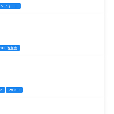
コンフォート
100億宣言
ア
WOOC