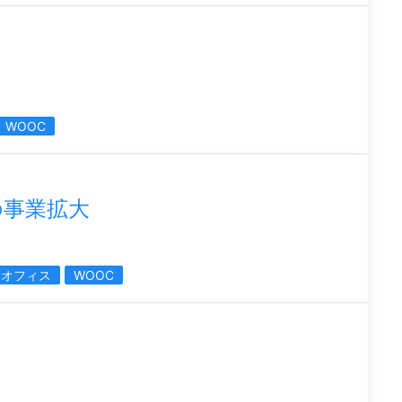
WOOC
の事業拡大
トオフィス
WOOC
ル