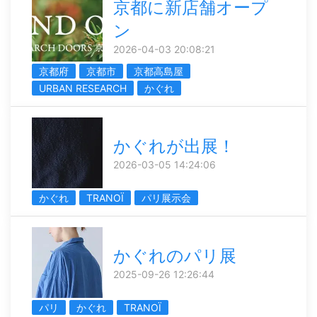
京都に新店舗オープ
ン
2026-04-03 20:08:21
京都府
京都市
京都高島屋
URBAN RESEARCH
かぐれ
かぐれが出展！
2026-03-05 14:24:06
かぐれ
TRANOÏ
パリ展示会
かぐれのパリ展
2025-09-26 12:26:44
パリ
かぐれ
TRANOÏ