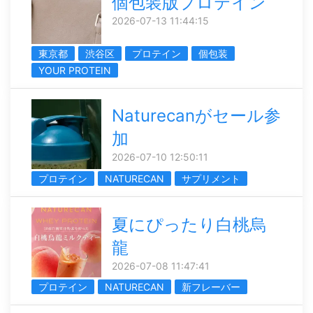
個包装版プロテイン
2026-07-13 11:44:15
東京都
渋谷区
プロテイン
個包装
YOUR PROTEIN
Naturecanがセール参
加
2026-07-10 12:50:11
プロテイン
NATURECAN
サプリメント
夏にぴったり白桃烏
龍
2026-07-08 11:47:41
プロテイン
NATURECAN
新フレーバー