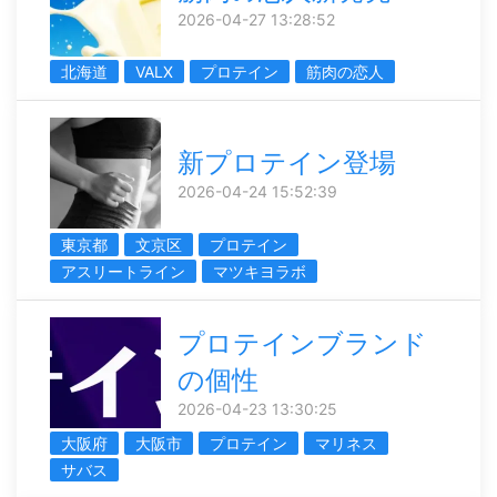
2026-04-27 13:28:52
北海道
VALX
プロテイン
筋肉の恋人
新プロテイン登場
2026-04-24 15:52:39
東京都
文京区
プロテイン
アスリートライン
マツキヨラボ
プロテインブランド
の個性
2026-04-23 13:30:25
大阪府
大阪市
プロテイン
マリネス
サバス