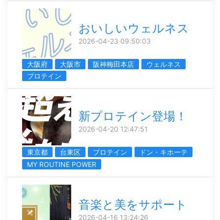
おいしいウェルネス
2026-04-23 09:50:03
大阪府
大阪市
阪神梅田本店
ウェルネス
プロテイン
新プロテイン登場！
2026-04-20 12:47:51
東京都
台東区
プロテイン
ドン・キホーテ
MY ROUTINE POWER
音楽と美をサポート
2026-04-16 13:24:26