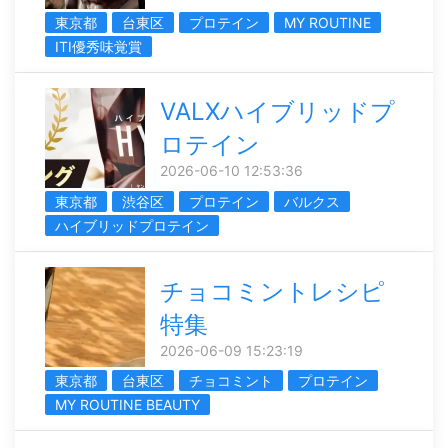
東京都
台東区
プロテイン
MY ROUTINE
ITI優秀味覚賞
VALXハイブリッドプ
ロテイン
2026-06-10 12:53:36
東京都
渋谷区
プロテイン
バルクス
ハイブリッドプロテイン
チョコミントレシピ
特集
2026-06-09 15:23:19
東京都
台東区
チョコミント
プロテイン
MY ROUTINE BEAUTY