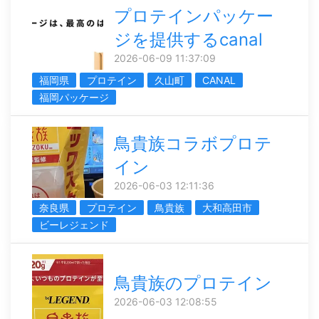
プロテインパッケー
ジを提供するcanal
2026-06-09 11:37:09
福岡県
プロテイン
久山町
CANAL
福岡パッケージ
鳥貴族コラボプロテ
イン
2026-06-03 12:11:36
奈良県
プロテイン
鳥貴族
大和高田市
ビーレジェンド
鳥貴族のプロテイン
2026-06-03 12:08:55