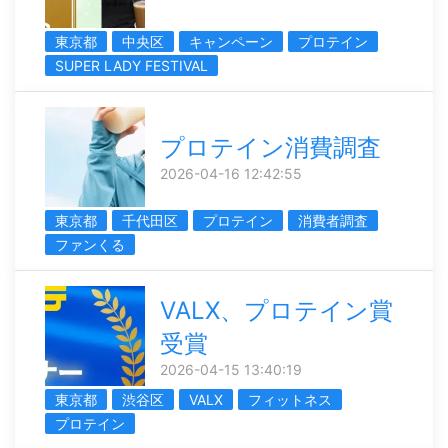
東京都
中央区
キャンペーン
プロテイン
SUPER LADY FESTIVAL
プロテイン消費調査
2026-04-16 12:42:55
東京都
千代田区
プロテイン
消費者調査
ファンくる
VALX、プロテイン賞
受賞
2026-04-15 13:40:19
東京都
渋谷区
VALX
フィットネス
プロテイン