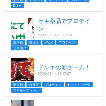
DISM
セキ薬品でプロテイ
ン
2026-05-14 13:58:09
東京都
渋谷区
VALX
プロテイン
セキ薬品
ドンキの新ゲーム！
2026-05-14 13:17:07
東京都
台東区
プロテイン
ドン・キホーテ
マイルーティーン