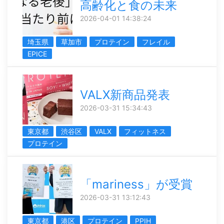
高齢化と食の未来
2026-04-01 14:38:24
埼玉県
草加市
プロテイン
フレイル
EPICE
VALX新商品発表
2026-03-31 15:34:43
東京都
渋谷区
VALX
フィットネス
プロテイン
「mariness」が受賞
2026-03-31 13:12:43
東京都
港区
プロテイン
PPIH