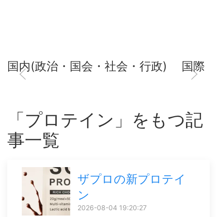
国内(政治・国会・社会・行政)
国際
「プロテイン」をもつ記
事一覧
ザプロの新プロテイ
ン
2026-08-04 19:20:27