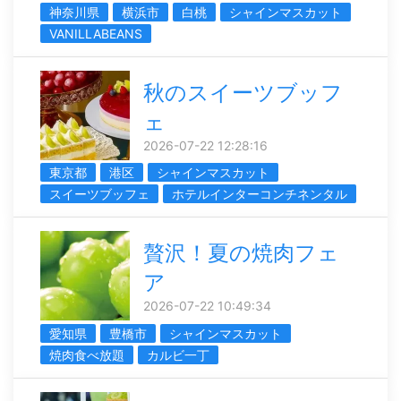
神奈川県
横浜市
白桃
シャインマスカット
VANILLABEANS
秋のスイーツブッフ
ェ
2026-07-22 12:28:16
東京都
港区
シャインマスカット
スイーツブッフェ
ホテルインターコンチネンタル
贅沢！夏の焼肉フェ
ア
2026-07-22 10:49:34
愛知県
豊橋市
シャインマスカット
焼肉食べ放題
カルビ一丁