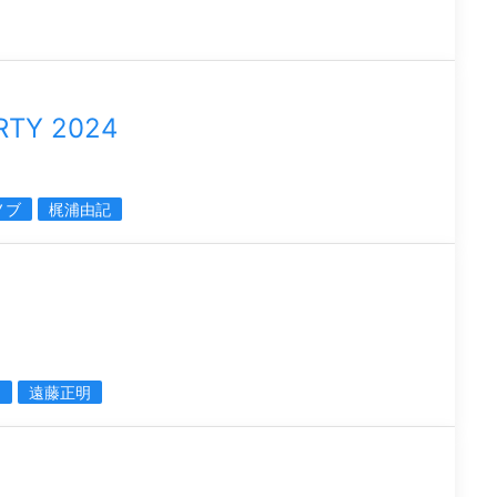
RTY 2024
ノブ
梶浦由記
ス
遠藤正明