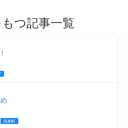
をもつ記事一覧
！
ブ
つめ
但東町