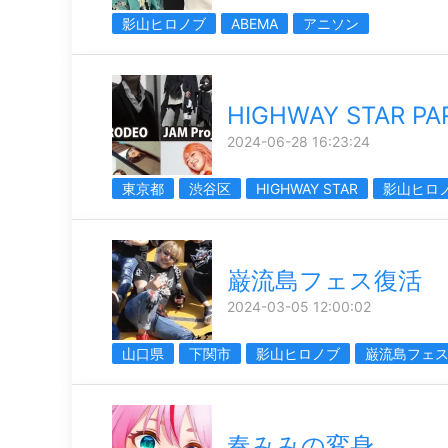
影山ヒロノブ
ABEMA
アニソン
HIGHWAY STAR PA
2024-06-28 16:23:24
東京都
渋谷区
HIGHWAY STAR
影山ヒロ
巌流島フェス復活
2024-03-05 12:00:02
山口県
下関市
影山ヒロノブ
巌流島フェ
奏みみの変身