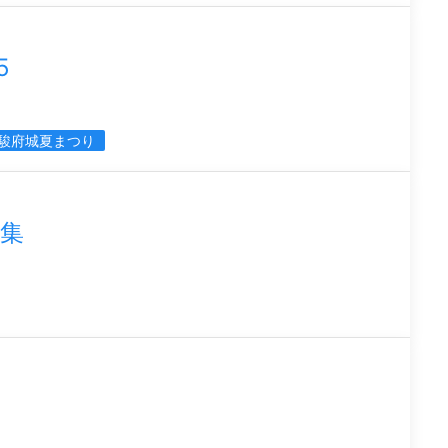
5
駿府城夏まつり
集