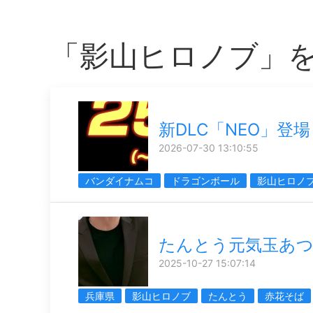
「影山ヒロノブ」
新DLC「NEO」登場
2026-07-30 13:10:55
バンダイナムコ
ドラゴンボール
影山ヒロノ
たんとう元気玉あ
2025-10-27 15:07:14
兵庫県
影山ヒロノブ
たんとう
赤花そば