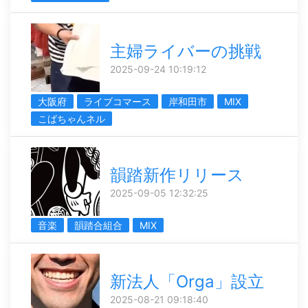
主婦ライバーの挑戦
2025-09-24 10:19:12
大阪府
ライブコマース
岸和田市
MIX
こばちゃんネル
韻踏新作リリース
2025-09-05 12:32:25
音楽
韻踏合組合
MIX
新法人「Orga」設立
2025-08-21 09:18:40