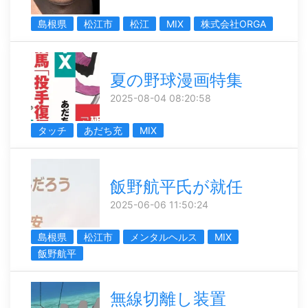
島根県
松江市
松江
MIX
株式会社ORGA
夏の野球漫画特集
2025-08-04 08:20:58
タッチ
あだち充
MIX
飯野航平氏が就任
2025-06-06 11:50:24
島根県
松江市
メンタルヘルス
MIX
飯野航平
無線切離し装置