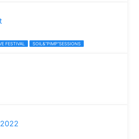
t
E FESTIVAL
SOIL&”PIMP”SESSIONS
ト
022