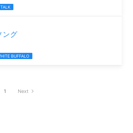
YTALK
ソング
HITE BUFFALO
1
Next