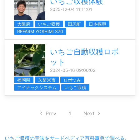
いちご収穫体験
2025-12-04 11:11:01
大阪府
いちご収穫
田尻町
日本振興
REFARM YOSHIMI 370
いちご自動収穫ロボ
ット
2024-05-16 09:00:02
福岡県
久留米市
ロボつみ
アイナックシステム
いちご収穫
Prev
1
Next
いちご収穫の意味をサードペディア百科事典で調べる。