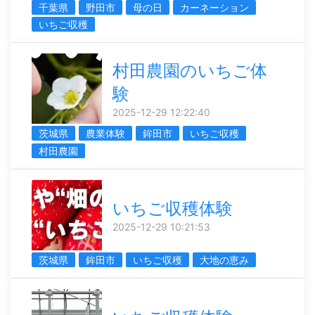
千葉県
野田市
母の日
カーネーション
いちご収穫
村田農園のいちご体
験
2025-12-29 12:22:40
茨城県
農業体験
鉾田市
いちご収穫
村田農園
いちご収穫体験
2025-12-29 10:21:53
茨城県
鉾田市
いちご収穫
大地の恵み