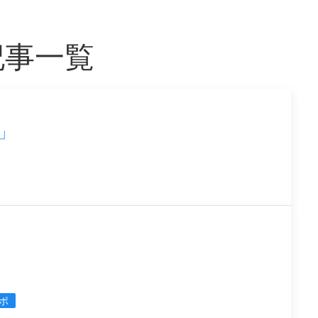
記事一覧
」
ポ