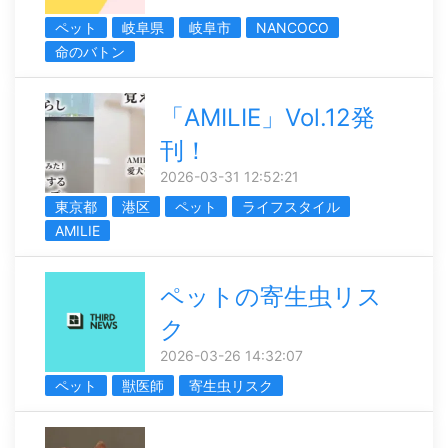
ペット
岐阜県
岐阜市
NANCOCO
命のバトン
「AMILIE」Vol.12発
刊！
2026-03-31 12:52:21
東京都
港区
ペット
ライフスタイル
AMILIE
ペットの寄生虫リス
ク
2026-03-26 14:32:07
ペット
獣医師
寄生虫リスク