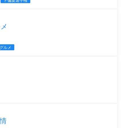
ド偏愛選手権
ルメ
グルメ
情