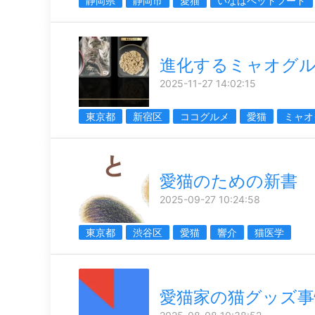
静岡県
静岡市
愛猫
いなばペットフード
進化するミャオグ
2025-11-27 14:02:15
東京都
新宿区
ココグルメ
愛猫
ミャオ
愛猫のための新書
2025-09-27 10:24:58
東京都
渋谷区
愛猫
響介
猫医学
愛猫家の猫グッズ事