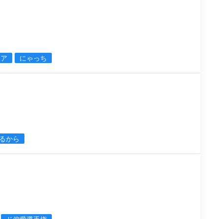
リア
にゃっち
るから