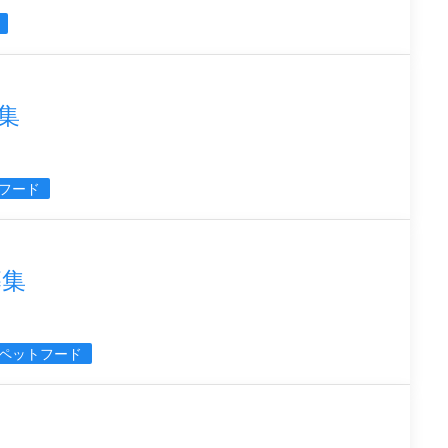
集
フード
募集
ペットフード