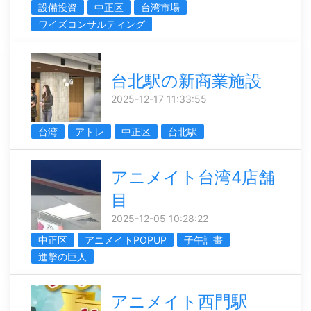
設備投資
中正区
台湾市場
ワイズコンサルティング
台北駅の新商業施設
2025-12-17 11:33:55
台湾
アトレ
中正区
台北駅
アニメイト台湾4店舗
目
2025-12-05 10:28:22
中正区
アニメイトPOPUP
子午計畫
進擊の巨人
アニメイト西門駅