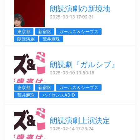
朗読演劇の新境地
2025-03-13 17:02:31
東京都
新宿区
ガールズ＆シーブズ
朗読演劇
荒井麻珠
朗読劇『ガルシブ』
2025-03-10 13:50:18
東京都
新宿区
ガールズ＆シーブズ
荒井麻珠
ハイセンスA3-D
朗読演劇上演決定
2025-02-14 17:23:24