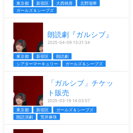
東京都
新宿区
大西桃香
北野瑠華
ガールズ＆シーブズ
朗読劇『ガルシブ』
2025-04-09 13:21:34
東京都
新宿区
朗読劇
シアターマーキュリー
ガールズ＆シーブズ
「ガルシブ」チケッ
ト販売
2025-03-19 14:03:57
東京都
新宿区
ガールズ＆シーブズ
朗読演劇
荒井麻珠