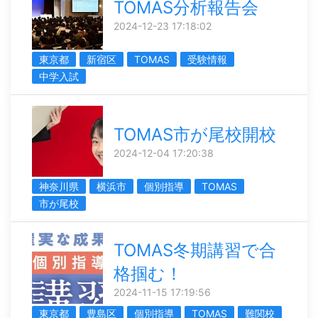
TOMAS分析報告会
2024-12-23 17:18:02
東京都
新宿区
TOMAS
受験情報
中学入試
TOMAS市が尾校開校
2024-12-04 17:20:38
神奈川県
横浜市
個別指導
TOMAS
市が尾校
TOMAS冬期講習で合
格掴む！
2024-11-15 17:19:56
東京都
豊島区
個別指導
TOMAS
難関校