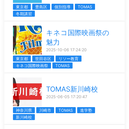
東京都
豊島区
個別指導
TOMAS
冬期講習
キネコ国際映画祭の
魅力
2025-10-06 17:24:20
東京都
世田谷区
リソー教育
キネコ国際映画祭
TOMAS
TOMAS新川崎校
2025-06-05 17:20:47
神奈川県
川崎市
TOMAS
進学塾
新川崎校