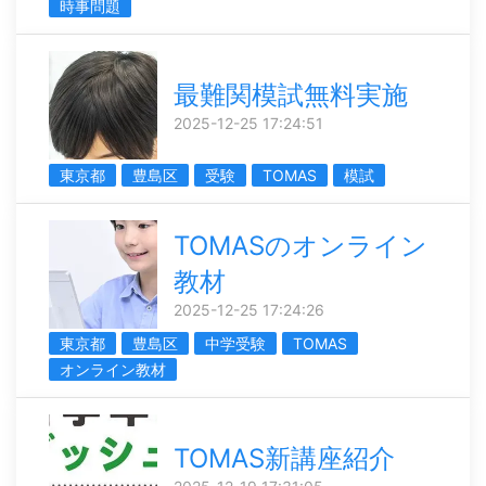
時事問題
最難関模試無料実施
2025-12-25 17:24:51
東京都
豊島区
受験
TOMAS
模試
TOMASのオンライン
教材
2025-12-25 17:24:26
東京都
豊島区
中学受験
TOMAS
オンライン教材
TOMAS新講座紹介