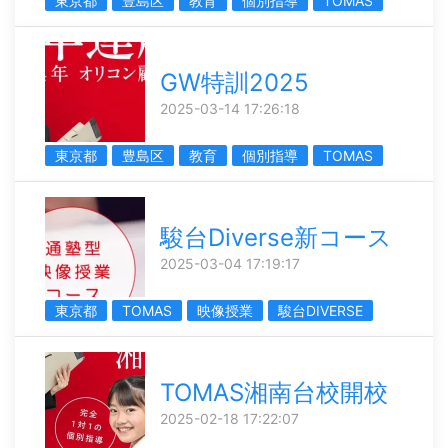
東京都
豊島区
教育
個別指導
TOMAS
GW特訓2025
2025-03-14 17:26:18
東京都
豊島区
教育
個別指導
TOMAS
駿台Diverse新コース
2025-03-04 17:19:17
東京都
TOMAS
映像授業
駿台DIVERSE
TOMAS湘南台校開校
2025-02-18 17:22:07