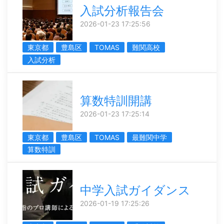
入試分析報告会
2026-01-23 17:25:56
東京都
豊島区
TOMAS
難関高校
入試分析
算数特訓開講
2026-01-23 17:25:14
東京都
豊島区
TOMAS
最難関中学
算数特訓
中学入試ガイダンス
2026-01-19 17:25:26