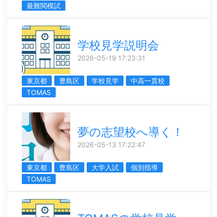
最難関模試
学校見学説明会
2026-05-19 17:23:31
東京都
豊島区
学校見学
中高一貫校
TOMAS
夢の志望校へ導く！
2026-05-13 17:22:47
東京都
豊島区
大学入試
個別指導
TOMAS