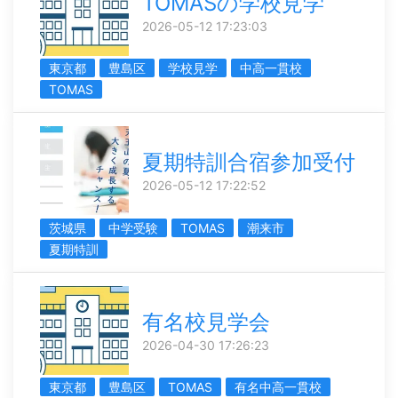
TOMASの学校見学
2026-05-12 17:23:03
東京都
豊島区
学校見学
中高一貫校
TOMAS
夏期特訓合宿参加受付
2026-05-12 17:22:52
茨城県
中学受験
TOMAS
潮来市
夏期特訓
有名校見学会
2026-04-30 17:26:23
東京都
豊島区
TOMAS
有名中高一貫校