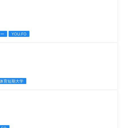
カー
YOU.FO
体育短期大学