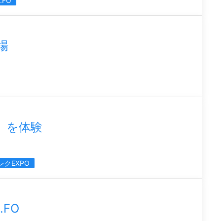
.FO
場
O」を体験
レクEXPO
FO