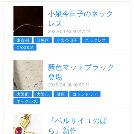
小泉今日子のネック
レス
2025-04-18 10:47:44
東京都
目黒区
小泉今日子
ネックレス
CASUCA
新色マットブラック
登場
2025-04-16 10:50:11
大阪府
大阪市
健康
コラントッテ
ネックレス
『ベルサイユのば
ら』新作