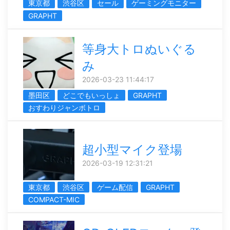
東京都
渋谷区
セール
ゲーミングモニター
GRAPHT
等身大トロぬいぐる
み
2026-03-23 11:44:17
墨田区
どこでもいっしょ
GRAPHT
おすわりジャンボトロ
超小型マイク登場
2026-03-19 12:31:21
東京都
渋谷区
ゲーム配信
GRAPHT
COMPACT-MIC