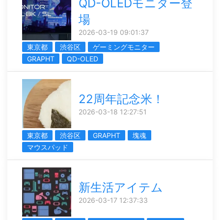
QD-OLEDモニター登
場
2026-03-19 09:01:37
東京都
渋谷区
ゲーミングモニター
GRAPHT
QD-OLED
22周年記念米！
2026-03-18 12:27:51
東京都
渋谷区
GRAPHT
塊魂
マウスパッド
新生活アイテム
2026-03-17 12:37:33