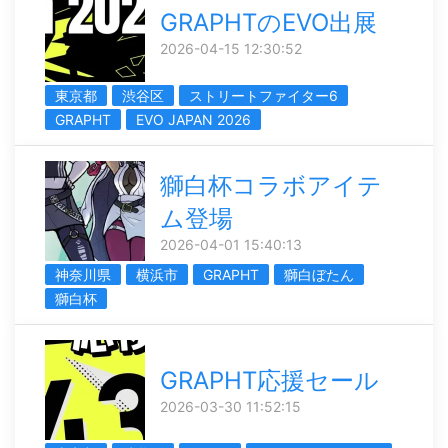
GRAPHTのEVO出展
2026-04-15 12:30:52
東京都
渋谷区
ストリートファイター6
GRAPHT
EVO JAPAN 2026
獅白杯コラボアイテ
ム登場
2026-04-01 15:40:13
神奈川県
横浜市
GRAPHT
獅白ぼたん
獅白杯
GRAPHT応援セール
2026-03-30 11:52:15