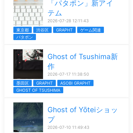
「パタポン」新アイ
テム
2026-07-28 12:11:43
東京都
渋谷区
GRAPHT
ゲーム関連
パタポン
Ghost of Tsushima新
作
2026-07-17 11:38:50
墨田区
GRAPHT
ASOBI GRAPHT
GHOST OF TSUSHIMA
Ghost of Yōteiショッ
プ
2026-07-10 11:49:43