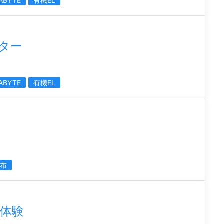
ABYTE
有機EL
ニター
ABYTE
有機EL
布
体験