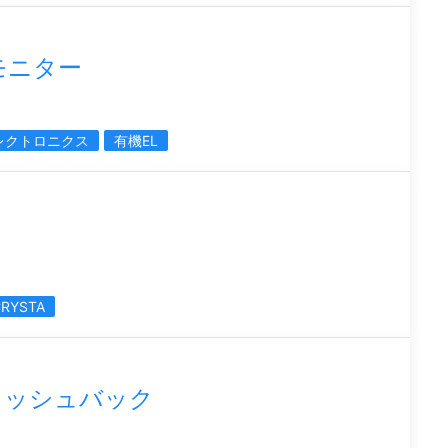
モニター
レクトロニクス
有機EL
ト
CRYSTA
ャッシュバック