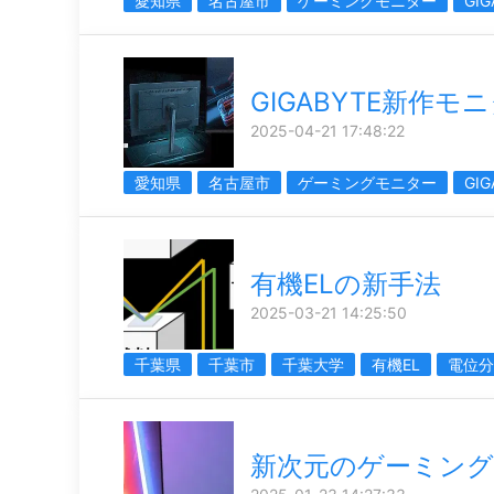
愛知県
名古屋市
ゲーミングモニター
GIG
GIGABYTE新作モ
2025-04-21 17:48:22
愛知県
名古屋市
ゲーミングモニター
GIG
有機ELの新手法
2025-03-21 14:25:50
千葉県
千葉市
千葉大学
有機EL
電位分
新次元のゲーミング