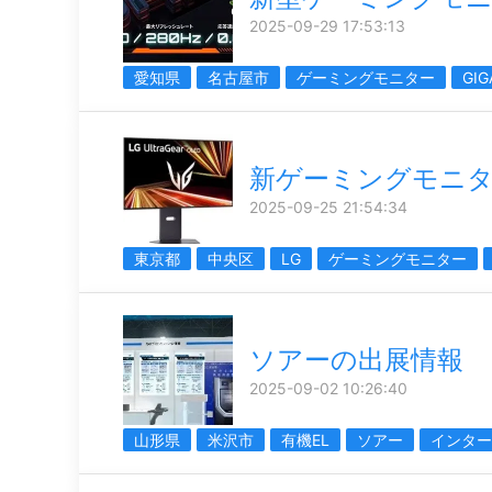
2025-09-29 17:53:13
愛知県
名古屋市
ゲーミングモニター
GIG
新ゲーミングモニ
2025-09-25 21:54:34
東京都
中央区
LG
ゲーミングモニター
ソアーの出展情報
2025-09-02 10:26:40
山形県
米沢市
有機EL
ソアー
インター