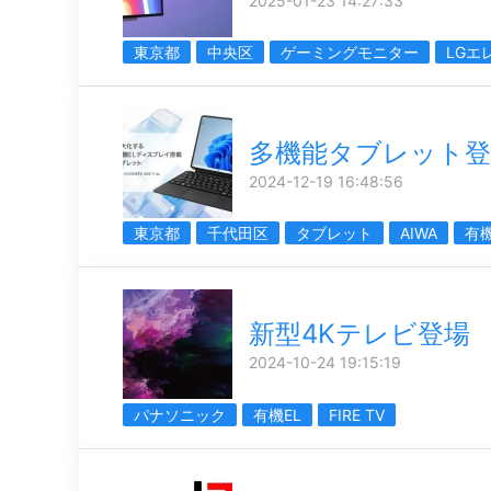
2025-01-23 14:27:33
東京都
中央区
ゲーミングモニター
LGエ
多機能タブレット登
2024-12-19 16:48:56
東京都
千代田区
タブレット
AIWA
有機
新型4Kテレビ登場
2024-10-24 19:15:19
パナソニック
有機EL
FIRE TV