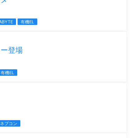
ABYTE
有機EL
ター登場
有機EL
ネプコン