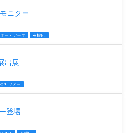
モニター
・オー・データ
有機EL
S展出展
会社ソアー
ター登場