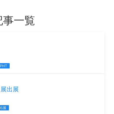
記事一覧
PHT
り展出展
MS展