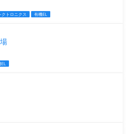
レクトロニクス
有機EL
場
EL