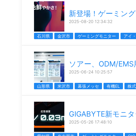
新登場！ゲーミング
2025-08-20 12:34:32
石川県
金沢市
ゲーミングモニター
アイ
ソアー、ODM/EM
2025-06-24 10:25:57
山形県
米沢市
幕張メッセ
有機EL
株式
GIGABYTE新モニ
2025-05-26 17:48:10