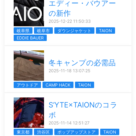
エディー・バウアー
の新作
2025-12-22 11:50:33
岐阜県
岐阜市
ダウンジャケット
TAION
EDDIE BAUER
冬キャンプの必需品
2025-11-18 13:07:25
アウトドア
CAMP HACK
TAION
S’YTE×TAIONのコラ
ボ
2025-11-14 12:51:27
東京都
渋谷区
ポップアップストア
TAION