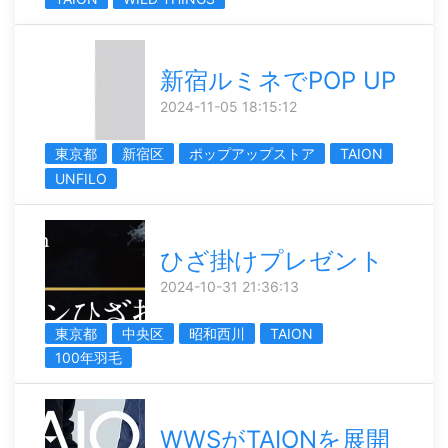
新宿ルミネでPOP UP
2024-11-05 18:15:12
東京都
新宿区
ポップアップストア
TAION
UNFILO
ひざ掛けプレゼント
2024-10-31 21:36:13
東京都
中央区
昭和西川
TAION
100年羽毛
WWSがTAIONを展開