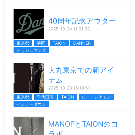
40周年記念アウター
2025-10-24 11:01:23
東京都
港区
TAION
DANNER
オッシュマンズ
大丸東京での新アイ
テム
2025-10-23 16:19:51
東京都
千代田区
TAION
ロートレアモン
インナーダウン
MANOFとTAIONのコ
ラボ