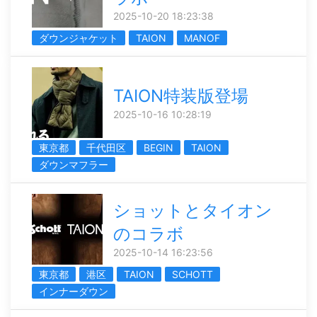
2025-10-20 18:23:38
ダウンジャケット
TAION
MANOF
TAION特装版登場
2025-10-16 10:28:19
東京都
千代田区
BEGIN
TAION
ダウンマフラー
ショットとタイオン
のコラボ
2025-10-14 16:23:56
東京都
港区
TAION
SCHOTT
インナーダウン