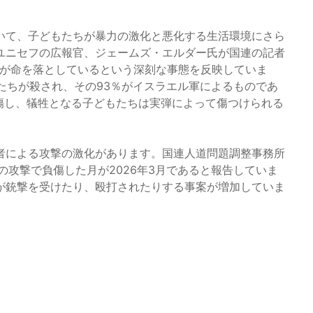
いて、子どもたちが暴力の激化と悪化する生活環境にさら
ユニセフの広報官、ジェームズ・エルダー氏が国連の記者
もが命を落としているという深刻な事態を反映していま
もたちが殺され、その93％がイスラエル軍によるものであ
傷し、犠牲となる子どもたちは実弾によって傷つけられる
者による攻撃の激化があります。国連人道問題調整事務所
の攻撃で負傷した月が2026年3月であると報告していま
が銃撃を受けたり、殴打されたりする事案が増加していま