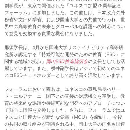
副学長が、東京で開催された「ユネスコ加盟75周年記念
フォーラム」に参加しました。この催しは、日本政府の外
務省や文部科学省、および国連大学との共催で行われ、世
界中の高等教育の未来とグローバルな課題への対応につい
て意見を交換する貴重な機会になりました。
那須学長は、4月から国連大学サステイナビリティ高等研
究所が認定する「持続可能な開発のための教育（ESD）に
関する地域の拠点」
岡山ESD推進協議会
の会長としても活
躍しています。また、横井副学長はアジアで初めてのユネ
スコESDチェアホルダーとして誇り高く活動しています。
フォーラムにおいて両名は、ユネスコの事務局長ハリー
ド・エルアナーニー閣下との直接の対話機会を享受し、教
育の将来的な課題や持続可能な開発へのアプローチについ
て熱心に情報を交換しました。さらに、フォーラムではユ
ネスコと国連大学が新たな覚書（MOU）を締結し、今後
の共同の取り組みが期待される中、岡山大学の両名も国連