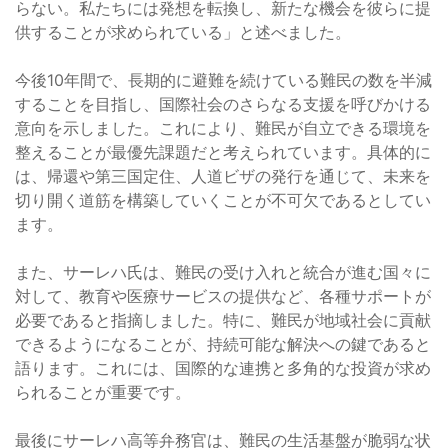
らない。私たちには発想を転換し、新たな機会を彼らに提
供することが求められている」と述べました。
今後10年間で、長期的に避難を続けている難民の数を半減
することを目指し、国際社会のさらなる支援を呼びかける
意向を示しました。これにより、難民が自立できる環境を
整えることが最優先課題だと考えられています。具体的に
は、帰還や第三国定住、人道ビザの発行を通じて、未来を
切り開く道筋を構築していくことが不可欠であるとしてい
ます。
また、サーレハ氏は、難民の受け入れと統合が進む国々に
対して、教育や医療サービスの提供など、各種サポートが
必要であると指摘しました。特に、難民が地域社会に貢献
できるようになることが、持続可能な解決への鍵であると
語ります。これには、国際的な連携と多角的な投資が求め
られることが重要です。
最後にサーレハ高等弁務官は、難民の生活基盤が脆弱な状