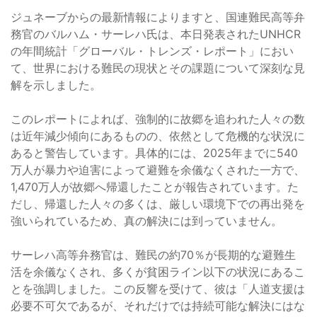
ジュネーブからの最新情報によりますと、国連難民高等弁
務官のバルハム・サーレハ氏は、本日発表されたUNHCR
の年間統計「グローバル・トレンズ・レポート」におい
て、世界における難民の現状とその課題について深刻な見
解を示しました。
このレポートによれば、強制的に故郷を追われた人々の数
は近年減少傾向にあるものの、依然として危機的な状況に
あると警告しています。具体的には、2025年までに540
万人が暴力や迫害によって避難を余儀なくされた一方で、
1,470万人が故郷へ帰還したことが報告されています。た
だし、帰還した人々の多くは、厳しい環境下での再出発を
強いられているため、真の解決には到っていません。
サーレハ高等弁務官は、難民の約70％が長期的な避難生
活を余儀なくされ、多くが貧困ライン以下の状況にあるこ
とを強調しました。この反響を受けて、彼は「人道支援は
必要不可欠であるが、それだけでは持続可能な解決にはな