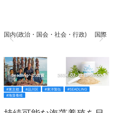
国内(政治・国会・社会・行政)
国際
Seadlingへの出資
2024-07-22 16:59:00
#東京都
#品川区
#東洋製缶
#SEADLING
#海藻養殖