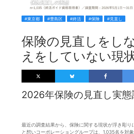
保険見直しの実態
#東京都
#豊島区
#終活
#保険
#見直し
保険の見直しをしな
えをしていない現
2026年保険の見直し実態
最近の調査結果から、保険に関する現状が浮き彫りに
と想いコーポレーショングループは、1,035名を