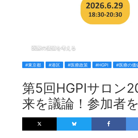
医療の価値を考える
#東京都
#港区
#医療政策
#HGPI
#医療の価
第5回HGPIサロン2
来を議論！参加者