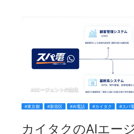
AIエージェントの進化
#東京都
#新宿区
#AI電話
#カイタク
#スパ
カイタクのAIエー