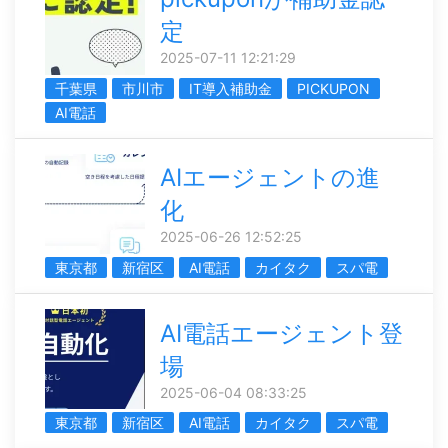
定
2025-07-11 12:21:29
千葉県
市川市
IT導入補助金
PICKUPON
AI電話
AIエージェントの進
化
2025-06-26 12:52:25
東京都
新宿区
AI電話
カイタク
スパ電
AI電話エージェント登
場
2025-06-04 08:33:25
東京都
新宿区
AI電話
カイタク
スパ電