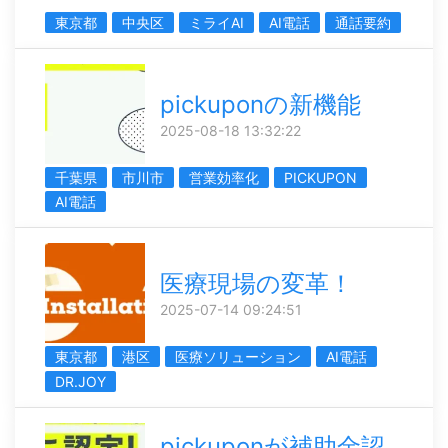
東京都
中央区
ミライAI
AI電話
通話要約
pickuponの新機能
2025-08-18 13:32:22
千葉県
市川市
営業効率化
PICKUPON
AI電話
医療現場の変革！
2025-07-14 09:24:51
東京都
港区
医療ソリューション
AI電話
DR.JOY
pickuponが補助金認