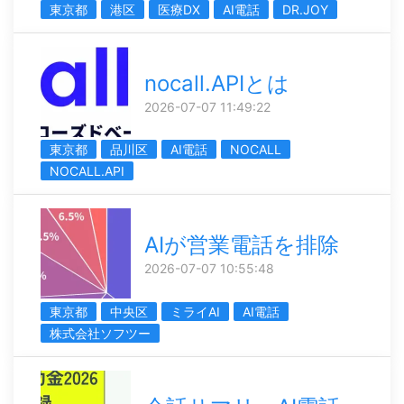
東京都
港区
医療DX
AI電話
DR.JOY
nocall.APIとは
2026-07-07 11:49:22
東京都
品川区
AI電話
NOCALL
NOCALL.API
AIが営業電話を排除
2026-07-07 10:55:48
東京都
中央区
ミライAI
AI電話
株式会社ソフツー