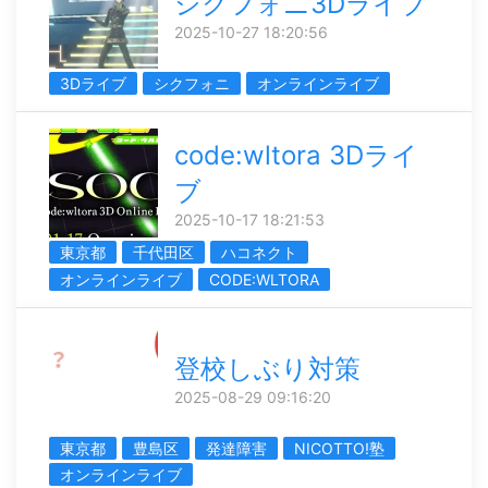
シクフォニ3Dライブ
2025-10-27 18:20:56
3Dライブ
シクフォニ
オンラインライブ
code:wltora 3Dライ
ブ
2025-10-17 18:21:53
東京都
千代田区
ハコネクト
オンラインライブ
CODE:WLTORA
登校しぶり対策
2025-08-29 09:16:20
東京都
豊島区
発達障害
NICOTTO!塾
オンラインライブ