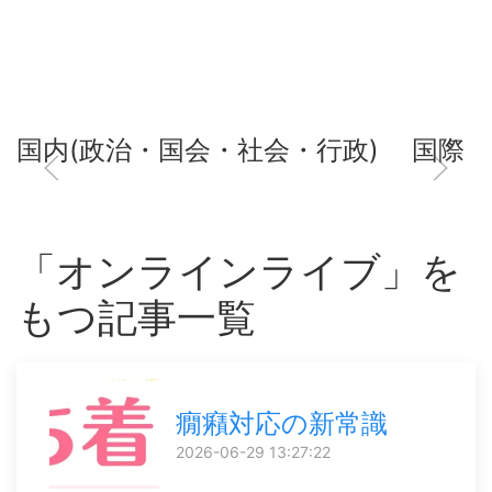
国内(政治・国会・社会・行政)
国際
「オンラインライブ」を
もつ記事一覧
癇癪対応の新常識
2026-06-29 13:27:22