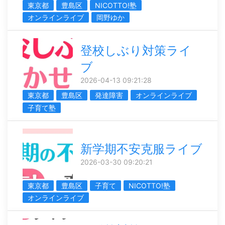
東京都
豊島区
NICOTTO!塾
オンラインライブ
岡野ゆか
登校しぶり対策ライ
ブ
2026-04-13 09:21:28
東京都
豊島区
発達障害
オンラインライブ
子育て塾
新学期不安克服ライブ
2026-03-30 09:20:21
東京都
豊島区
子育て
NICOTTO!塾
オンラインライブ