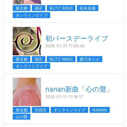
東京都
港区
BLITZ WING
松永依織
オンラインライブ
初バースデーライブ
2025-01-21 17:20:45
東京都
港区
BLITZ WING
蜜乃木ジル
オンラインライブ
nanan新曲「心の聲」
2025-01-11 11:18:17
東京都
渋谷区
オンラインライブ
NANAN
心の聲