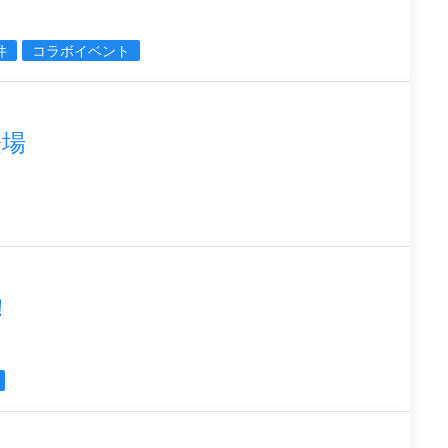
件
コラボイベント
登場
！