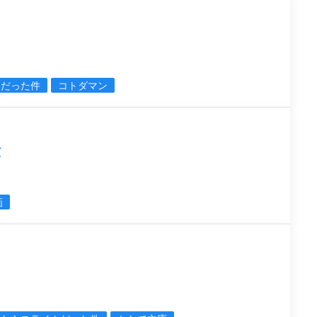
ムだった件
コトダマン
念
画