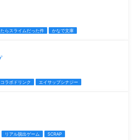
したらスライムだった件
かなで文庫
プ
コラボドリンク
エイサップシナジー
リアル脱出ゲーム
SCRAP