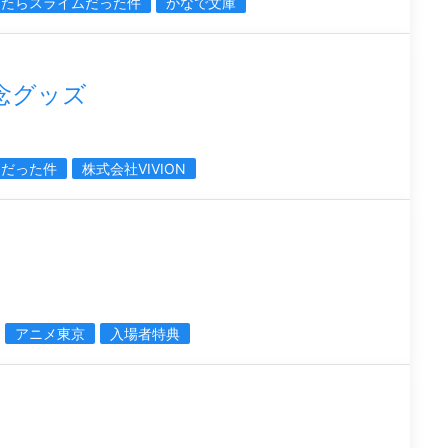
したらスライムだった件
かなで文庫
念グッズ
ムだった件
株式会社VIVION
アニメ東京
入場者特典