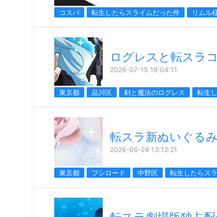
コスパ
転生したらスライムだった件
リムル
ログレスと転スラ
2026-07-15 19:04:11
東京都
品川区
剣と魔法のログレス
転生
転スラ新ぬいぐる
2026-06-24 13:12:21
東京都
ブシロード
中野区
転生したらス