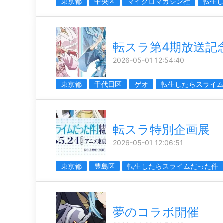
東京都
中央区
マイクロマガジン社
転生
転スラ第4期放送記
2026-05-01 12:54:40
東京都
千代田区
ゲオ
転生したらスライ
転スラ特別企画展
2026-05-01 12:06:51
東京都
豊島区
転生したらスライムだった件
夢のコラボ開催