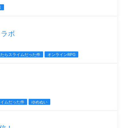
様
コラボ
したらスライムだった件
オンラインRPG
み
ライムだった件
ゆめぬい