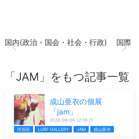
国内(政治・国会・社会・行政)
国際
「JAM」をもつ記事一覧
成山亜衣の個展
「jam」
2026-08-06 12:19:21
渋谷区
LURF GALLERY
JAM
成山亜衣