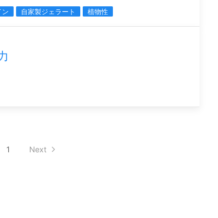
イン
自家製ジェラート
植物性
力
1
Next