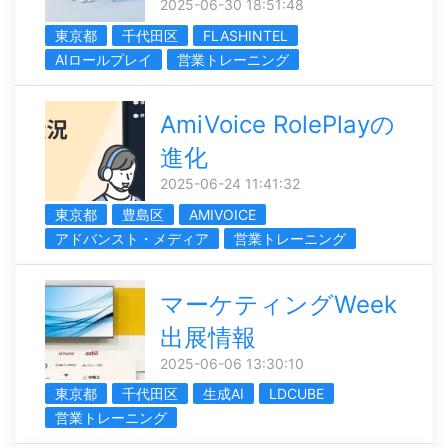
2025-06-30 18:51:48
東京都
千代田区
FLASHINTEL
AIロールプレイ
営業トレーニング
AmiVoice RolePlayの
進化
2025-06-24 11:41:32
東京都
豊島区
AMIVOICE
アドバンスト・メディア
営業トレーニング
マーケティングWeek
出展情報
2025-06-06 13:30:10
東京都
千代田区
生成AI
LDCUBE
営業トレーニング