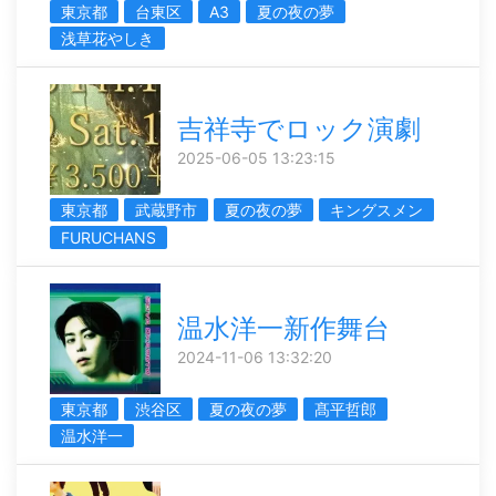
東京都
台東区
A3
夏の夜の夢
浅草花やしき
吉祥寺でロック演劇
2025-06-05 13:23:15
東京都
武蔵野市
夏の夜の夢
キングスメン
FURUCHANS
温水洋一新作舞台
2024-11-06 13:32:20
東京都
渋谷区
夏の夜の夢
髙平哲郎
温水洋一