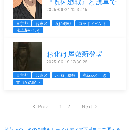
『呪術廻戦』と浅草で
2025-06-24 12:32:15
東京都
台東区
呪術廻戦
コラボイベント
浅草花やしき
お化け屋敷新登場
2025-06-19 12:30:25
東京都
台東区
お化け屋敷
浅草花やしき
首づかの呪い
Prev
1
2
Next
浅草花やしきの意味をサードペディア百科事典で調べる。