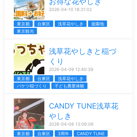
お得な花やしき
2026-04-10 18:21:02
東京都
台東区
浅草花やしき
遊園地
東京観光
浅草花やしきと稲づ
くり
2026-04-09 12:40:39
東京都
台東区
浅草花やしき
バケツ稲づくり
子ども農業体験
CANDY TUNE浅草花
やしき
2026-04-08 13:06:06
東京都
台東区
3周年
CANDY TUNE