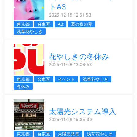
トA3
2025-12-15 12:51:53
東京都
台東区
A3
夏の夜の夢
浅草花やしき
花やしきの冬休み
2025-11-28 13:08:58
東京都
台東区
イベント
浅草花やしき
冬休み
太陽光システム導入
2025-11-26 15:35:30
東京都
台東区
太陽光発電
浅草花やしき