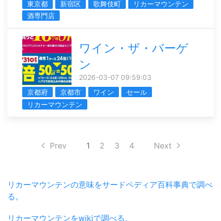
東京都
新宿区
歌舞伎町
リカーマウンテン
酒専門店
ワイン・ザ・バーゲ
ン
2026-03-07 09:59:03
京都府
京都市
ワイン
セール
リカーマウンテン
Prev
1
2
3
4
Next
リカーマウンテンの意味をサードペディア百科事典で調べ
る。
リカーマウンテンをwikiで調べる。