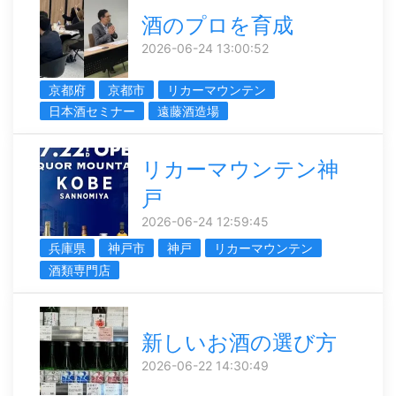
酒のプロを育成
2026-06-24 13:00:52
京都府
京都市
リカーマウンテン
日本酒セミナー
遠藤酒造場
リカーマウンテン神
戸
2026-06-24 12:59:45
兵庫県
神戸市
神戸
リカーマウンテン
酒類専門店
新しいお酒の選び方
2026-06-22 14:30:49